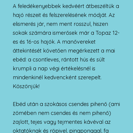
A feledékenyebbek kedvéért átbeszéltük a
hajó részeit és felszerelésének módját. Az
elismerés jár, nem ment rosszul, hiszen
sokak számára ismerősek már a Topaz 12-
es és 16-os hajók. A manővereket
áttekintését követően megérkezett a mai
ebéd: a csontleves, rántott hús és sült
krumpli a nap végi értékelésnél is
mindenkinél kedvencként szerepelt.
Köszönjük!
Ebéd után a szokásos csendes pihenő (ami
zömében nem csendes és nem pihenő)
zajlott, tejes vagy tejmentes kávéval az
oktatóknak és röpivel, pingponggal, fa