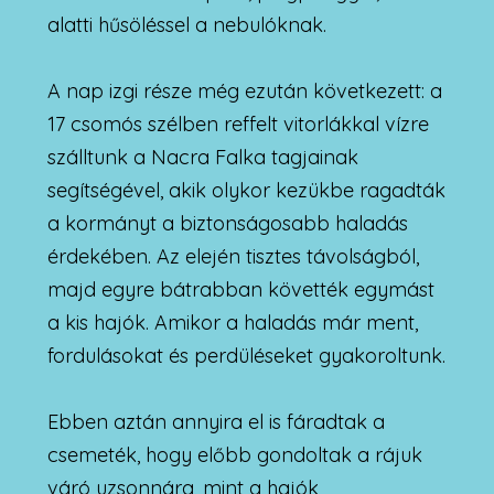
alatti hűsöléssel a nebulóknak.
A nap izgi része még ezután következett: a
17 csomós szélben reffelt vitorlákkal vízre
szálltunk a Nacra Falka tagjainak
segítségével, akik olykor kezükbe ragadták
a kormányt a biztonságosabb haladás
érdekében. Az elején tisztes távolságból,
majd egyre bátrabban követték egymást
a kis hajók. Amikor a haladás már ment,
fordulásokat és perdüléseket gyakoroltunk.
Ebben aztán annyira el is fáradtak a
csemeték, hogy előbb gondoltak a rájuk
váró uzsonnára, mint a hajók