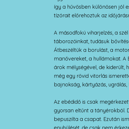
így a hűvösben különösen jól e
tízórait előrehoztuk az időjárásr
A másodfokú viharjelzés, a szé
táborozóinkat, tudásuk bővítés
Átbeszéltük a borulást, a motoro
manővereket, a hullámokat. A 
árok mélységével, de kiderült, 
még egy rövid vitorlás ismerett
bajnokság, kártyázás, ugrálás, kő
Az ebédidő is csak megérkezett
gyorsan eltűnt a tányérokból. 
bepuszilta a csapat. Ezután ism
enyhülését, de csak nem érkeze