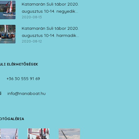
Katamarán Suli tábor 2020.
augusztus 10-14. negyedik
2020-08-13
nap
Katamarán Suli tábor 2020.
augusztus 10-14. harmadik
2020-08-12
nap
ULI ELÉRHETŐSÉGEK
+36 30 555 91 69
info@nanaboat.hu
OTÓGALÉRIA