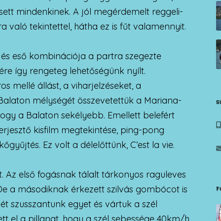
sett mindenkinek. A jól megérdemelt reggeli-
a való tekintettel, hátha ez is fűt valamennyit.
l és eső kombinációja a partra szegezte
ére így rengeteg lehetőségünk nyílt.
s mellé állást, a viharjelzéseket, a
Balaton mélységét összevetettük a Mariana-
S
hogy a Balaton sekélyebb. Emellett belefért
erjesztő kisfilm megtekintése, ping-pong
gyűjtés. Ez volt a délelőttünk, C’est la vie.
. Az első fogásnak tálalt tárkonyos raguleves
De a másodiknak érkezett szilvás gombócot is
F
ét szusszantunk egyet és vártuk a szél
tt el a pillanat, hogy a szél sebessége 40km/h