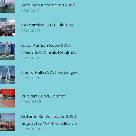
Admirális Katamarán kupa
2021-08-01
július 30. – augusztus 1.
Kékpántlika 2021. július 24.
2021-07-24
Isuzu Kamion Kupa 2021.
május 29-30. Balatonalmádi
2021-06-01
Nacra Falka 2021 versenyek
2021-01-20
VI. Svert Kupa Zamárdi
2020-08-15
Katamarán Suli tábor 2020.
augusztus 10-14. ötödik nap
2020-08-14