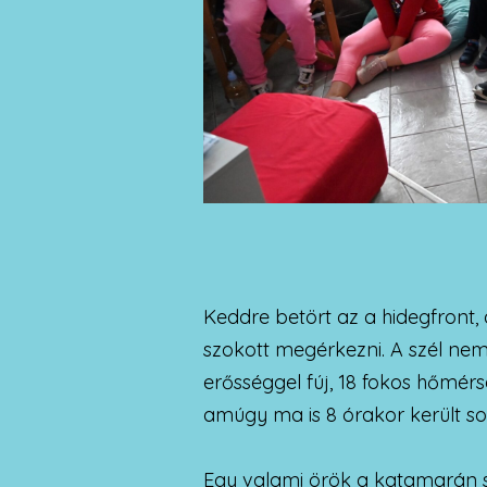
Keddre betört az a hidegfront
szokott megérkezni. A szél ne
erősséggel fúj, 18 fokos hőmé
amúgy ma is 8 órakor került sor
Egy valami örök a katamarán su