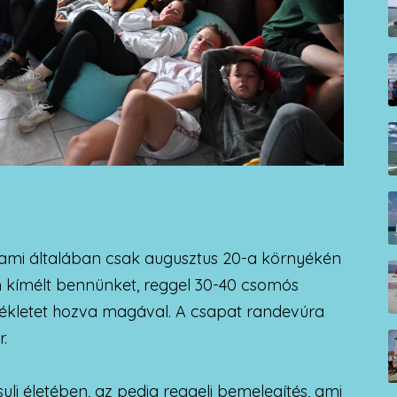
, ami általában csak augusztus 20-a környékén
m kímélt bennünket, reggel 30-40 csomós
rsékletet hozva magával. A csapat randevúra
.
li életében, az pedig reggeli bemelegítés, ami