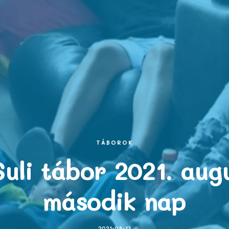
TÁBOROK
uli tábor 2021. augu
második nap
2021-08-17