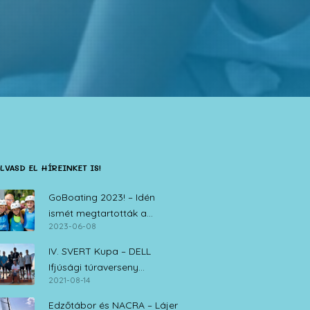
LVASD EL HÍREINKET IS!
GoBoating 2023! – Idén
ismét megtartották a
2023-06-08
vitorlás iskolák nyílt napját
IV. SVERT Kupa – DELL
Ifjúsági túraverseny
2021-08-14
Zamárdi, 2021. augusztus 14.
Edzőtábor és NACRA – Lájer