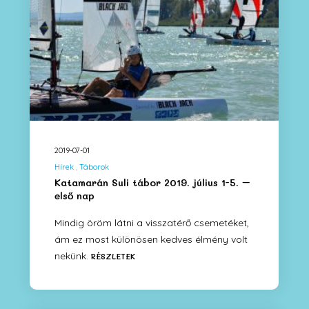
2019-07-01
Hírek
Táborok
Katamarán Suli tábor 2019. július 1-5. –
első nap
Mindig öröm látni a visszatérő csemetéket,
ám ez most különösen kedves élmény volt
nekünk.
RÉSZLETEK