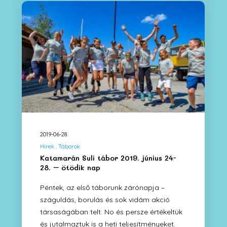
2019-06-28
Hírek
Táborok
Katamarán Suli tábor 2019. június 24-
28. – ötödik nap
Péntek, az első táborunk zárónapja –
száguldás, borulás és sok vidám akció
társaságában telt. No és persze értékeltük
és jutalmaztuk is a heti teljesítményeket.