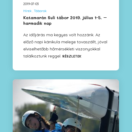
2019-07-03
Hírek
Táborok
Katamarán Suli tábor 2019. július 1-5. –
harmadik nap
Az időjárás ma kegyes volt hozzánk. Az
előző napi kánikula melege tovaszállt, jóval
elviselhetőbb hőmérsékleti viszonyokkal
találkoztunk reggel.
RÉSZLETEK