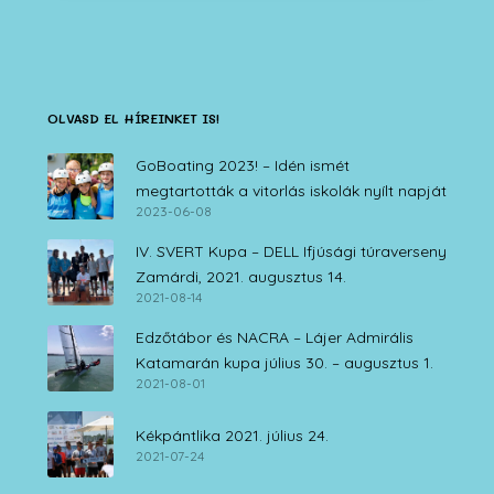
OLVASD EL HÍREINKET IS!
GoBoating 2023! – Idén ismét
megtartották a vitorlás iskolák nyílt napját
2023-06-08
IV. SVERT Kupa – DELL Ifjúsági túraverseny
Zamárdi, 2021. augusztus 14.
2021-08-14
Edzőtábor és NACRA – Lájer Admirális
Katamarán kupa július 30. – augusztus 1.
2021-08-01
Kékpántlika 2021. július 24.
2021-07-24