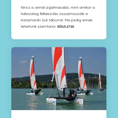
Nincs is annál izgalmasabb, mint amikor a
Kékszalag felkészülés összemosódik a
Katamarán Suli táborral. Ma pedig ennek
lehettünk szemtanúi.
RÉSZLETEK